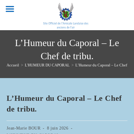
Skip
to
content
L’Humeur du Caporal – Le
Chef de tribu.
Accueil
>
L'HUMEUR DU CAPORAL
>
L’Humeur du Caporal – Le Chef de t
L’Humeur du Caporal – Le Chef
de tribu.
Auteur/autrice
Publication
Jean-Marie BOUR
8 juin 2026
de
publiée :