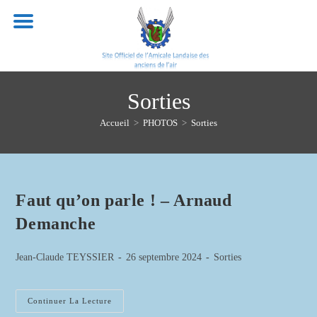
Skip
to
content
Sorties
Accueil
>
PHOTOS
>
Sorties
Faut qu’on parle ! – Arnaud
Demanche
Auteur/autrice
Publication
Post
Jean-Claude TEYSSIER
26 septembre 2024
Sorties
de
publiée :
category:
la
publication :
Faut
Continuer La Lecture
Qu’on