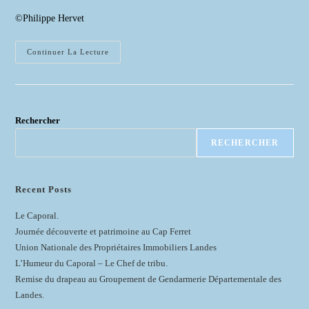
la
©Philippe Hervet
publication :
Visite
Continuer La Lecture
Des
Bastides,
Château
De
Fondat
Et
Domaine
Rechercher
De
Paguy
RECHERCHER
Du
19
Octobre
2021
Recent Posts
Le Caporal.
Journée découverte et patrimoine au Cap Ferret
Union Nationale des Propriétaires Immobiliers Landes
L’Humeur du Caporal – Le Chef de tribu.
Remise du drapeau au Groupement de Gendarmerie Départementale des
Landes.