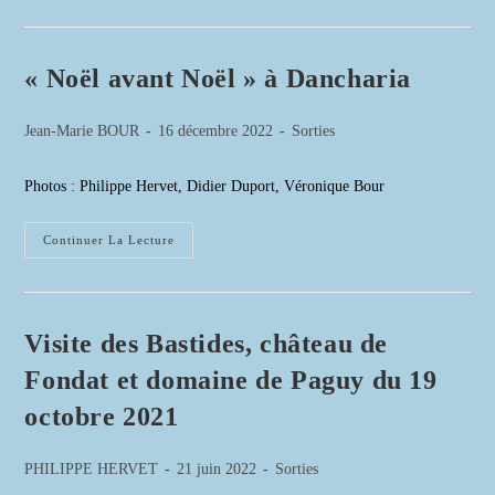
Parle
!
–
Arnaud
Demanche
« Noël avant Noël » à Dancharia
Auteur/autrice
Publication
Post
Jean-Marie BOUR
16 décembre 2022
Sorties
de
publiée :
category:
la
Photos : Philippe Hervet, Didier Duport, Véronique Bour
publication :
« Noël
Continuer La Lecture
Avant
Noël »
À
Dancharia
Visite des Bastides, château de
Fondat et domaine de Paguy du 19
octobre 2021
Auteur/autrice
Publication
Post
PHILIPPE HERVET
21 juin 2022
Sorties
de
publiée :
category: