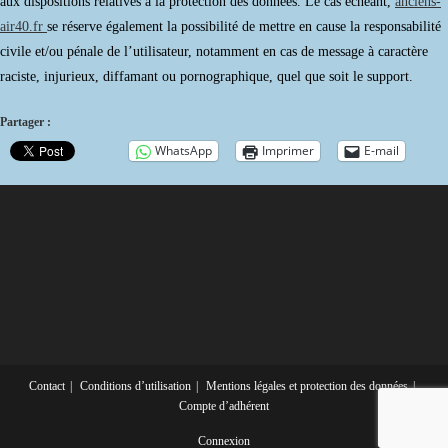
aux dispositions relatives à la protection des données. Le cas échéant,
anciens-
air40.fr
se réserve également la possibilité de mettre en cause la responsabilité
civile et/ou pénale de l’utilisateur, notamment en cas de message à caractère
raciste, injurieux, diffamant ou pornographique, quel que soit le support.
Partager :
WhatsApp
Imprimer
E-mail
Contact
Conditions d’utilisation
Mentions légales et protection des données
Compte d’adhérent
Connexion