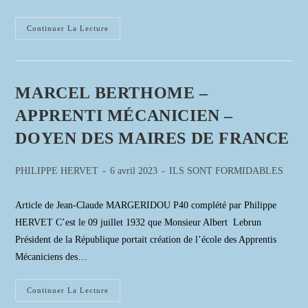
Prix
Continuer La Lecture
Jacques
Balsan
MARCEL BERTHOME –
APPRENTI MÉCANICIEN –
DOYEN DES MAIRES DE FRANCE
Auteur/autrice
Publication
Post
PHILIPPE HERVET
6 avril 2023
ILS SONT FORMIDABLES
de
publiée :
category:
la
Article de Jean-Claude MARGERIDOU P40 complété par Philippe
publication :
HERVET C’est le 09 juillet 1932 que Monsieur Albert Lebrun
Président de la République portait création de l’école des Apprentis
Mécaniciens des…
MARCEL
Continuer La Lecture
BERTHOME