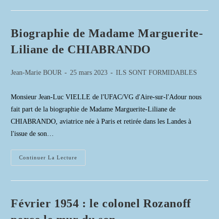
–
APPRENTI
MÉCANICIEN
–
DOYEN
Biographie de Madame Marguerite-
DES
MAIRES
Liliane de CHIABRANDO
DE
FRANCE
Auteur/autrice
Publication
Post
Jean-Marie BOUR
25 mars 2023
ILS SONT FORMIDABLES
de
publiée :
category:
la
Monsieur Jean-Luc VIELLE de l'UFAC/VG d'Aire-sur-l'Adour nous
publication :
fait part de la biographie de Madame Marguerite-Liliane de
CHIABRANDO, aviatrice née à Paris et retirée dans les Landes à
l'issue de son…
Biographie
Continuer La Lecture
De
Madame
Marguerite-
Liliane
De
CHIABRANDO
Février 1954 : le colonel Rozanoff