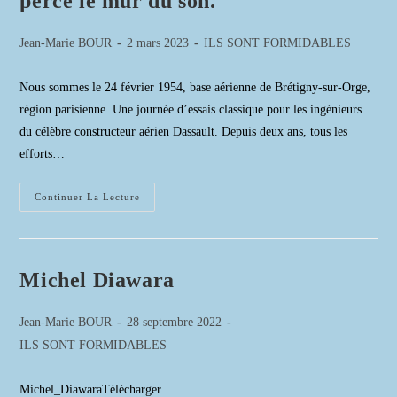
perce le mur du son.
Auteur/autrice
Publication
Post
Jean-Marie BOUR
2 mars 2023
ILS SONT FORMIDABLES
de
publiée :
category:
la
Nous sommes le 24 février 1954, base aérienne de Brétigny-sur-Orge,
publication :
région parisienne. Une journée d’essais classique pour les ingénieurs
du célèbre constructeur aérien Dassault. Depuis deux ans, tous les
efforts…
Février
Continuer La Lecture
1954
:
Le
Colonel
Rozanoff
Perce
Michel Diawara
Le
Mur
Du
Auteur/autrice
Publication
Son.
Jean-Marie BOUR
28 septembre 2022
de
publiée :
Post
ILS SONT FORMIDABLES
la
category:
publication :
Michel_DiawaraTélécharger