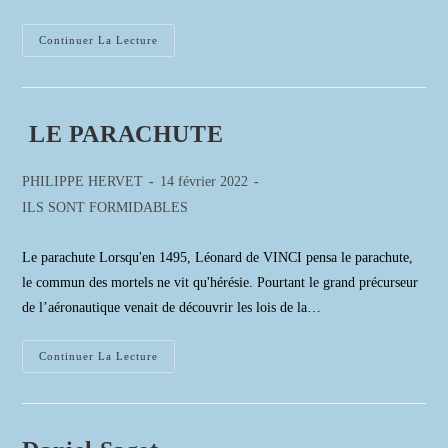
Michel
Continuer La Lecture
Diawara
LE PARACHUTE
Auteur/autrice
Publication
PHILIPPE HERVET
14 février 2022
de
publiée :
Post
ILS SONT FORMIDABLES
la
category:
publication :
Le parachute Lorsqu'en 1495, Léonard de VINCI pensa le parachute,
le commun des mortels ne vit qu'hérésie. Pourtant le grand précurseur
de l’aéronautique venait de découvrir les lois de la…
LE
Continuer La Lecture
PARACHUTE