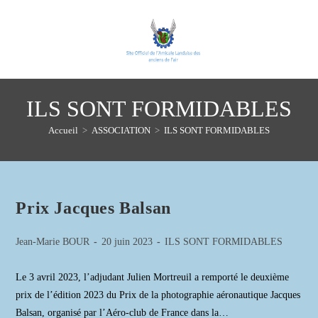
Skip
to
content
ILS SONT FORMIDABLES
Accueil
>
ASSOCIATION
>
ILS SONT FORMIDABLES
Prix Jacques Balsan
Auteur/autrice
Publication
Post
Jean-Marie BOUR
20 juin 2023
ILS SONT FORMIDABLES
de
publiée :
category:
la
Le 3 avril 2023, l’adjudant Julien Mortreuil a remporté le deuxième
publication :
prix de l’édition 2023 du Prix de la photographie aéronautique Jacques
Balsan, organisé par l’Aéro-club de France dans la…