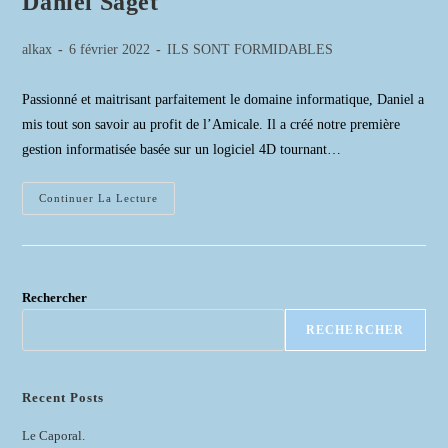
Daniel Saget
Auteur/autrice
Publication
Post
alkax
6 février 2022
ILS SONT FORMIDABLES
de
publiée :
category:
la
Passionné et maitrisant parfaitement le domaine informatique, Daniel a
publication :
mis tout son savoir au profit de l’Amicale. Il a créé notre première
gestion informatisée basée sur un logiciel 4D tournant…
Daniel
Continuer La Lecture
Saget
Rechercher
RECHERCHER
Recent Posts
Le Caporal.