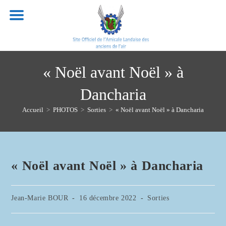
Skip
to
content
« Noël avant Noël » à
Dancharia
Accueil
>
PHOTOS
>
Sorties
>
« Noël avant Noël » à Dancharia
« Noël avant Noël » à Dancharia
Auteur/autrice
Publication
Post
Jean-Marie BOUR
16 décembre 2022
Sorties
de
publiée :
category:
la