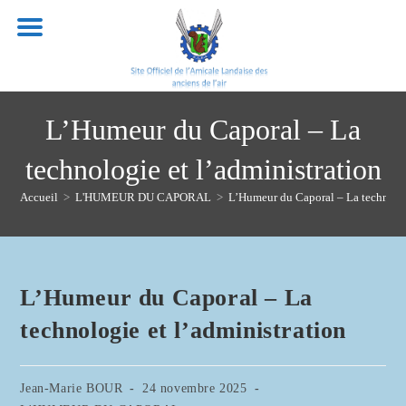
Skip
to
content
L’Humeur du Caporal – La
technologie et l’administration
Accueil
>
L'HUMEUR DU CAPORAL
>
L’Humeur du Caporal – La technolog
L’Humeur du Caporal – La
technologie et l’administration
Auteur/autrice
Publication
Jean-Marie BOUR
24 novembre 2025
de
publiée :