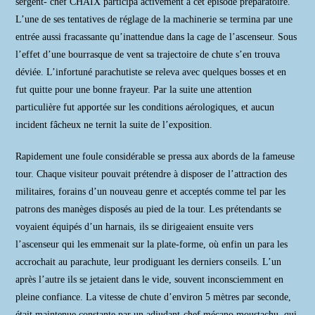
sergent- chef CHAIX participa activement à cet épisode préparatoire.
L’une de ses tentatives de réglage de la machinerie se termina par une
entrée aussi fracassante qu’inattendue dans la cage de l’ascenseur. Sous
l’effet d’une bourrasque de vent sa trajectoire de chute s’en trouva
déviée. L’infortuné parachutiste se releva avec quelques bosses et en
fut quitte pour une bonne frayeur. Par la suite une attention
particulière fut apportée sur les conditions aérologiques, et aucun
incident fâcheux ne ternit la suite de l’exposition.
Rapidement une foule considérable se pressa aux abords de la fameuse
tour. Chaque visiteur pouvait prétendre à disposer de l’attraction des
militaires, forains d’un nouveau genre et acceptés comme tel par les
patrons des manèges disposés au pied de la tour. Les prétendants se
voyaient équipés d’un harnais, ils se dirigeaient ensuite vers
l’ascenseur qui les emmenait sur la plate-forme, où enfin un para les
accrochait au parachute, leur prodiguant les derniers conseils. L’un
après l’autre ils se jetaient dans le vide, souvent inconsciemment en
pleine confiance. La vitesse de chute d’environ 5 mètres par seconde,
était maintenue constante par un adjudant-chef mécano moustachu, qui