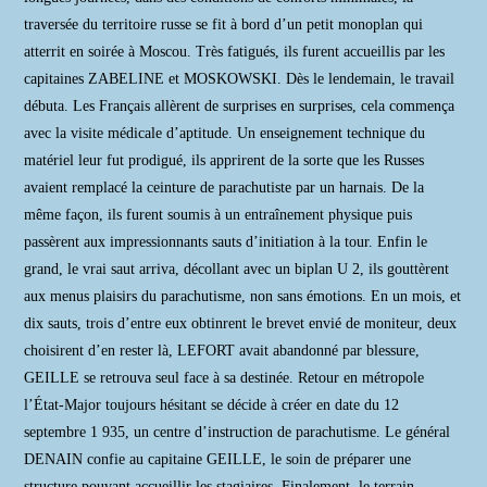
traversée du territoire russe se fit à bord d’un petit monoplan qui
atterrit en soirée à Moscou. Très fatigués, ils furent accueillis par les
capitaines ZABELINE et MOSKOWSKI. Dès le lendemain, le travail
débuta. Les Français allèrent de surprises en surprises, cela commença
avec la visite médicale d’aptitude. Un enseignement technique du
matériel leur fut prodigué, ils apprirent de la sorte que les Russes
avaient remplacé la ceinture de parachutiste par un harnais. De la
même façon, ils furent soumis à un entraînement physique puis
passèrent aux impressionnants sauts d’initiation à la tour. Enfin le
grand, le vrai saut arriva, décollant avec un biplan U 2, ils gouttèrent
aux menus plaisirs du parachutisme, non sans émotions. En un mois, et
dix sauts, trois d’entre eux obtinrent le brevet envié de moniteur, deux
choisirent d’en rester là, LEFORT avait abandonné par blessure,
GEILLE se retrouva seul face à sa destinée. Retour en métropole
l’État-Major toujours hésitant se décide à créer en date du 12
septembre 1 935, un centre d’instruction de parachutisme. Le général
DENAIN confie au capitaine GEILLE, le soin de préparer une
structure pouvant accueillir les stagiaires. Finalement, le terrain