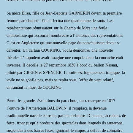
Sa nièce Élisa, fille de Jean-Baptiste GARNERIN devint la première
femme parachutiste. Elle effectua une quarantaine de sauts. Les
représentations réunissaient sur le Champ de Mars une foule
enthousiaste qui accourait nombreuse à l’annonce des représentations.
C’est en Angleterre qu’une nouvelle page du parachutisme devait se
dérouler. Un certain COCKING, voulu démontrer une nouvelle
théorie. L’impudent avait imaginé une coupole dont la concavité était
inversée. Il décolle le 27 septembre 1836 à bord du ballon Nassau,
piloté par GREEN et SPENCER. La suite est logiquement tragique, la
voile ne se gonfla pas, mais se replia sous l’effet du vent relatif,
entraînant la mort de COCKING.
Parmi les grandes évolutions du parachute, on remarque en 1817
l’œuvre de l’Américain BALDWlN. il remplaça la devenue
traditionnelle nacelle en osier, par une ceinture. D’aucuns, acrobates de
foire, iront jusqu’à produire des spectacles dans lesquels ils sauteront
suspendus à des barres fixes, ignorant le risque, à défaut de connaître