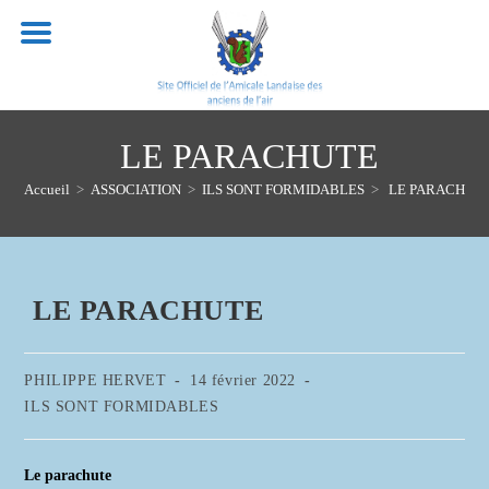
Skip
to
content
LE PARACHUTE
Accueil
>
ASSOCIATION
>
ILS SONT FORMIDABLES
>
LE PARACHUT
LE PARACHUTE
Auteur/autrice
Publication
PHILIPPE HERVET
14 février 2022
de
publiée :
Post
ILS SONT FORMIDABLES
la
category:
publication :
Le parachute