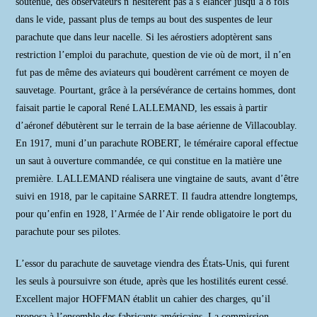
soutenue, des observateurs n’hésitèrent pas à s’élancer jusqu’à 8 fois
dans le vide, passant plus de temps au bout des suspentes de leur
parachute que dans leur nacelle. Si les aérostiers adoptèrent sans
restriction l’emploi du parachute, question de vie où de mort, il n’en
fut pas de même des aviateurs qui boudèrent carrément ce moyen de
sauvetage. Pourtant, grâce à la persévérance de certains hommes, dont
faisait partie le caporal René LALLEMAND, les essais à partir
d’aéronef débutèrent sur le terrain de la base aérienne de Villacoublay.
En 1917, muni d’un parachute ROBERT, le téméraire caporal effectue
un saut à ouverture commandée, ce qui constitue en la matière une
première. LALLEMAND réalisera une vingtaine de sauts, avant d’être
suivi en 1918, par le capitaine SARRET. Il faudra attendre longtemps,
pour qu’enfin en 1928, l’Armée de l’Air rende obligatoire le port du
parachute pour ses pilotes.
L’essor du parachute de sauvetage viendra des États-Unis, qui furent
les seuls à poursuivre son étude, après que les hostilités eurent cessé.
Excellent major HOFFMAN établit un cahier des charges, qu’il
proposa à l’ensemble des fabricants américains. La commission