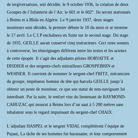
de tergiversations, soit décidée, le 9 octobre 1936, la création de deux
Groupes de l’Infanterie de l’Air, le 601 et le 602°. Ils seront stationnés
à Reims et à Blida en Algérie. Le 9 janvier 1937, deux stages
moniteurs sont décidés, le premier débute le 18 du mois et se termine
le 17 avril. Le C.I.P enchaînera en Suite sur le second stage. Du stage
de 1935, GEILLE aurait conservé cinq instructeurs. Ceci reste soumis
à controverse, les témoignages diffèrent entre les textes et les acteurs
de cette épopée. Il s’agit des adjudants pilotes HORVATTE et
DISDIER et des sergents-chefs mitrailleurs GROSPEBHIN et
WEHNER. Il convient de nommer le sergent-chef FRITZ, mécanicien
du groupe, impétueux homme de tête qui harcela GEILLE jusqu’à
obtenir un poste de moniteur, ce que son statut de non-naviguant lui
interdisait. Par la suite, le renfort vint du lieutenant de RAYMOND-
CAHUZAC qui mourut à Reims lors d’un saut à 5 200 mètres sans
inhalateur sous le regard impuissant du sergent-chef CHAIX.
L’adjudant HASPEL et le sergent VIDAL complétèrent l’équipe de
Pujaut, La tâche de ses hommes fut harassante, et leur comportement