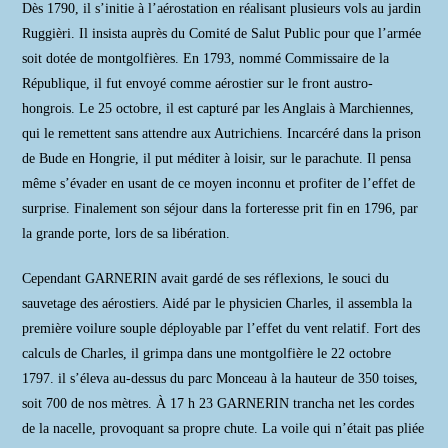
Dès 1790, il s’initie à l’aérostation en réalisant plusieurs vols au jardin
Ruggièri. Il insista auprès du Comité de Salut Public pour que l’armée
soit dotée de montgolfières. En 1793, nommé Commissaire de la
République, il fut envoyé comme aérostier sur le front austro-
hongrois. Le 25 octobre, il est capturé par les Anglais à Marchiennes,
qui le remettent sans attendre aux Autrichiens. Incarcéré dans la prison
de Bude en Hongrie, il put méditer à loisir, sur le parachute. Il pensa
même s’évader en usant de ce moyen inconnu et profiter de l’effet de
surprise. Finalement son séjour dans la forteresse prit fin en 1796, par
la grande porte, lors de sa libération.
Cependant GARNERIN avait gardé de ses réflexions, le souci du
sauvetage des aérostiers. Aidé par le physicien Charles, il assembla la
première voilure souple déployable par l’effet du vent relatif. Fort des
calculs de Charles, il grimpa dans une montgolfière le 22 octobre
1797. il s’éleva au-dessus du parc Monceau à la hauteur de 350 toises,
soit 700 de nos mètres. À 17 h 23 GARNERIN trancha net les cordes
de la nacelle, provoquant sa propre chute. La voile qui n’était pas pliée