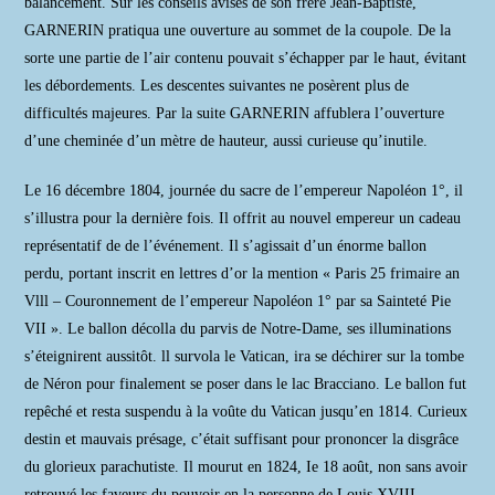
balancement. Sur les conseils avisés de son frère Jean-Baptiste,
GARNERIN pratiqua une ouverture au sommet de la coupole. De la
sorte une partie de l’air contenu pouvait s’échapper par le haut, évitant
les débordements. Les descentes suivantes ne posèrent plus de
difficultés majeures. Par la suite GARNERIN affublera l’ouverture
d’une cheminée d’un mètre de hauteur, aussi curieuse qu’inutile.
Le 16 décembre 1804, journée du sacre de l’empereur Napoléon 1°, il
s’illustra pour la dernière fois. Il offrit au nouvel empereur un cadeau
représentatif de de l’événement. Il s’agissait d’un énorme ballon
perdu, portant inscrit en lettres d’or la mention « Paris 25 frimaire an
Vlll – Couronnement de l’empereur Napoléon 1° par sa Sainteté Pie
VII ». Le ballon décolla du parvis de Notre-Dame, ses illuminations
s’éteignirent aussitôt. ll survola le Vatican, ira se déchirer sur la tombe
de Néron pour finalement se poser dans le lac Bracciano. Le ballon fut
repêché et resta suspendu à la voûte du Vatican jusqu’en 1814. Curieux
destin et mauvais présage, c’était suffisant pour prononcer la disgrâce
du glorieux parachutiste. Il mourut en 1824, Ie 18 août, non sans avoir
retrouvé les faveurs du pouvoir en la personne de Louis XVIII.