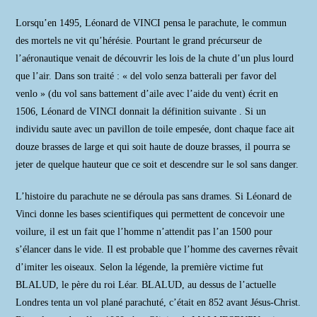
Lorsqu’en 1495, Léonard de VINCI pensa le parachute, le commun
des mortels ne vit qu’hérésie. Pourtant le grand précurseur de
l’aéronautique venait de découvrir les lois de la chute d’un plus lourd
que l’air. Dans son traité : « del volo senza batterali per favor del
venlo » (du vol sans battement d’aile avec l’aide du vent) écrit en
1506, Léonard de VINCI donnait la définition suivante . Si un
individu saute avec un pavillon de toile empesée, dont chaque face ait
douze brasses de large et qui soit haute de douze brasses, il pourra se
jeter de quelque hauteur que ce soit et descendre sur le sol sans danger.
L’histoire du parachute ne se déroula pas sans drames. Si Léonard de
Vinci donne les bases scientifiques qui permettent de concevoir une
voilure, il est un fait que l’homme n’attendit pas l’an 1500 pour
s’élancer dans le vide. Il est probable que l’homme des cavernes rêvait
d’imiter les oiseaux. Selon la légende, la première victime fut
BLALUD, le père du roi Léar. BLALUD, au dessus de l’actuelle
Londres tenta un vol plané parachuté, c’était en 852 avant Jésus-Christ.