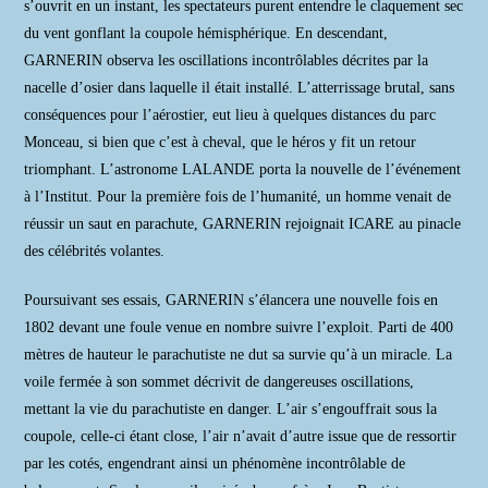
s’ouvrit en un instant, les spectateurs purent entendre le claquement sec
du vent gonflant la coupole hémisphérique. En descendant,
GARNERIN observa les oscillations incontrôlables décrites par la
nacelle d’osier dans laquelle il était installé. L’atterrissage brutal, sans
conséquences pour l’aérostier, eut lieu à quelques distances du parc
Monceau, si bien que c’est à cheval, que le héros y fit un retour
triomphant. L’astronome LALANDE porta la nouvelle de l’événement
à l’Institut. Pour la première fois de l’humanité, un homme venait de
réussir un saut en parachute, GARNERIN rejoignait ICARE au pinacle
des célébrités volantes.
Poursuivant ses essais, GARNERIN s’élancera une nouvelle fois en
1802 devant une foule venue en nombre suivre l’exploit. Parti de 400
mètres de hauteur le parachutiste ne dut sa survie qu’à un miracle. La
voile fermée à son sommet décrivit de dangereuses oscillations,
mettant la vie du parachutiste en danger. L’air s’engouffrait sous la
coupole, celle-ci étant close, l’air n’avait d’autre issue que de ressortir
par les cotés, engendrant ainsi un phénomène incontrôlable de