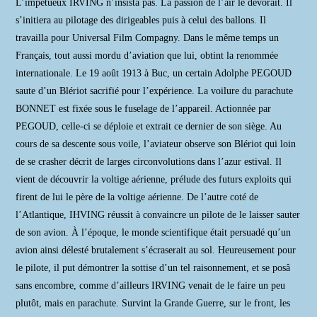
L’impétueux IRVING n’insista pas. La passion de l’air le dévorait. Il
s’initiera au pilotage des dirigeables puis à celui des ballons. Il
travailla pour Universal Film Compagny. Dans le même temps un
Français, tout aussi mordu d’aviation que lui, obtint la renommée
internationale. Le 19 août 1913 à Buc, un certain Adolphe PEGOUD
saute d’un Blériot sacrifié pour l’expérience. La voilure du parachute
BONNET est fixée sous le fuselage de l’appareil. Actionnée par
PEGOUD, celle-ci se déploie et extrait ce dernier de son siège. Au
cours de sa descente sous voile, l’aviateur observe son Blériot qui loin
de se crasher décrit de larges circonvolutions dans l’azur estival. Il
vient de découvrir la voltige aérienne, prélude des futurs exploits qui
firent de lui le père de la voltige aérienne. De l’autre coté de
l’Atlantique, IHVING réussit à convaincre un pilote de le laisser sauter
de son avion. À l’époque, le monde scientifique était persuadé qu’un
avion ainsi délesté brutalement s’écraserait au sol. Heureusement pour
le pilote, il put démontrer la sottise d’un tel raisonnement, et se posâ
sans encombre, comme d’ailleurs IRVING venait de le faire un peu
plutôt, mais en parachute. Survint la Grande Guerre, sur le front, les