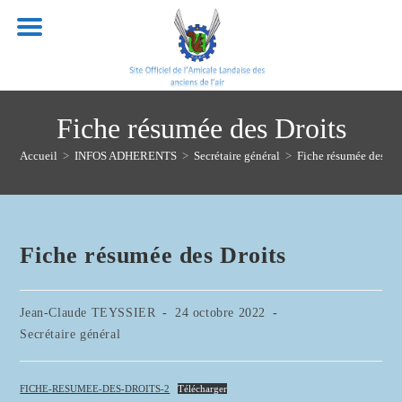
Skip
to
content
Fiche résumée des Droits
Accueil
>
INFOS ADHERENTS
>
Secrétaire général
>
Fiche résumée des Dr
Fiche résumée des Droits
Auteur/autrice
Publication
Jean-Claude TEYSSIER
24 octobre 2022
de
publiée :
Post
Secrétaire général
la
category:
publication :
FICHE-RESUMEE-DES-DROITS-2
Télécharger