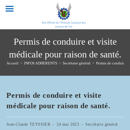
Skip
to
content
Permis de conduire et visite
médicale pour raison de santé.
Accueil
>
INFOS ADHERENTS
>
Secrétaire général
>
Permis de conduire et
Permis de conduire et visite
médicale pour raison de santé.
Auteur/autrice
Publication
Post
Jean-Claude TEYSSIER
24 mai 2023
Secrétaire général
de
publiée :
category: