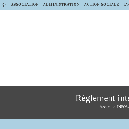
Skip
ASSOCIATION
ADMINISTRATION
ACTION SOCIALE
L’
to
content
Règlement inté
Accueil
>
INFOS