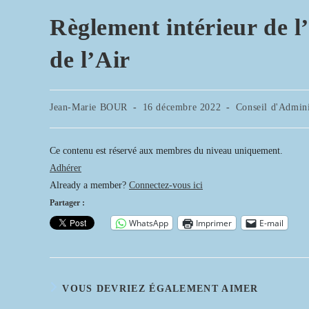
Règlement intérieur de l
de l’Air
Auteur/autrice
Publication
Post
Jean-Marie BOUR
16 décembre 2022
Conseil d'Admini
de
publiée :
category:
la
publication :
Ce contenu est réservé aux membres du niveau uniquement.
Adhérer
Already a member?
Connectez-vous ici
Partager :
WhatsApp
Imprimer
E-mail
VOUS DEVRIEZ ÉGALEMENT AIMER