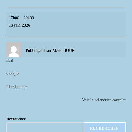
Hommages
17h00
–
20h00
et
13 juin 2026
inauguration
-
Granade
Publié par
Jean-Marie BOUR
sur
l'Adour
iCal
Google
Lire la suite
Voir le calendrier complet
Rechercher
RECHERCHER