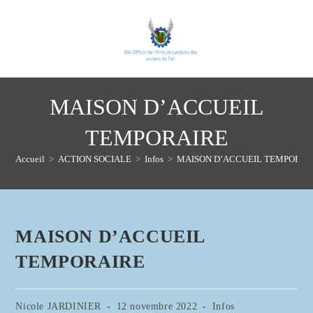
Skip
to
content
MAISON D’ACCUEIL
TEMPORAIRE
Accueil
>
ACTION SOCIALE
>
Infos
>
MAISON D’ACCUEIL TEMPORAI
MAISON D’ACCUEIL
TEMPORAIRE
Auteur/autrice
Publication
Post
Nicole JARDINIER
12 novembre 2022
Infos