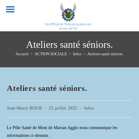
Skip
to
content
Ateliers santé séniors.
Accueil
>
ACTION SOCIALE
>
Infos
>
Ateliers santé séniors.
Ateliers santé séniors.
Auteur/autrice
Publication
Post
Jean-Marie BOUR
25 juillet 2025
Infos
de
publiée :
category:
la
publication :
Le Pôle Santé de Mont de Marsan Agglo nous communique les
informations ci-dessous :