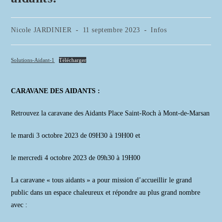
Auteur/autrice
Publication
Post
Nicole JARDINIER
11 septembre 2023
Infos
de
publiée :
category:
la
publication :
Solutions-Aidant-1
Télécharger
CARAVANE DES AIDANTS :
Retrouvez la caravane des Aidants Place Saint-Roch à Mont-de-Marsan
le mardi 3 octobre 2023 de 09H30 à 19H00 et
le mercredi 4 octobre 2023 de 09h30 à 19H00
La caravane « tous aidants » a pour mission d’accueillir le grand
public dans un espace chaleureux et répondre au plus grand nombre
avec :