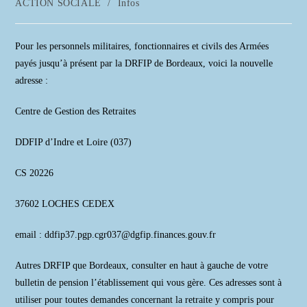
Post
ACTION SOCIALE
/
Infos
la
category:
publication :
Pour les personnels militaires, fonctionnaires et civils des Armées
payés jusqu’à présent par la DRFIP de Bordeaux, voici la nouvelle
adresse :
Centre de Gestion des Retraites
DDFIP d’Indre et Loire (037)
CS 20226
37602 LOCHES CEDEX
email : ddfip37.pgp.cgr037@dgfip.finances.gouv.fr
Autres DRFIP que Bordeaux, consulter en haut à gauche de votre
bulletin de pension l’établissement qui vous gère. Ces adresses sont à
utiliser pour toutes demandes concernant la retraite y compris pour