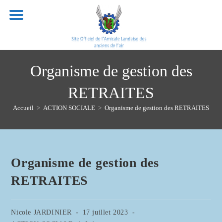
Skip
to
content
Organisme de gestion des
RETRAITES
Accueil
>
ACTION SOCIALE
>
Organisme de gestion des RETRAITES
Organisme de gestion des
RETRAITES
Auteur/autrice
Publication
Nicole JARDINIER
17 juillet 2023
de
publiée :