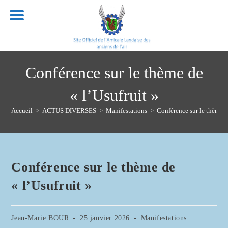
Skip
to
content
Conférence sur le thème de
« l’Usufruit »
Accueil
>
ACTUS DIVERSES
>
Manifestations
>
Conférence sur le thème d
Conférence sur le thème de
« l’Usufruit »
Auteur/autrice
Publication
Post
Jean-Marie BOUR
25 janvier 2026
Manifestations
de
publiée :
category: