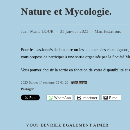
Nature et Mycologie.
Auteur/autrice
Publication
Post
Jean-Marie BOUR
31 janvier 2023
Manifestations
de
publiée :
category:
la
publication :
Pour les passionnés de la nature ou les amateurs des champignon
vous propose de participer à une sortie organisée par la Société 
Vous pouvez choisir la sortie en fonction de votre disponibilité et 
2023-Sorties-1°-semestre-05-01-23
Télécharger
Partager :
WhatsApp
Imprimer
E-mail
VOUS DEVRIEZ ÉGALEMENT AIMER