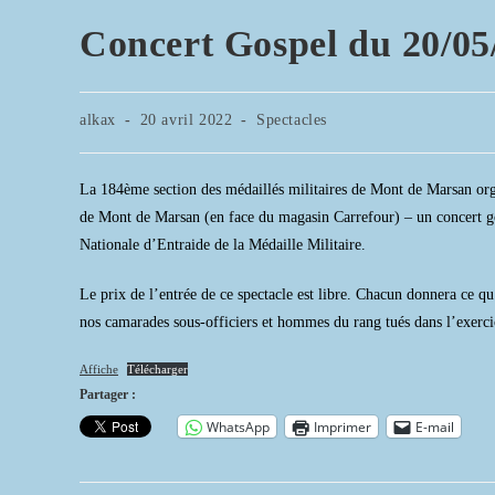
Concert Gospel du 20/05
Auteur/autrice
Publication
Post
alkax
20 avril 2022
Spectacles
de
publiée :
category:
la
publication :
La 184ème section des médaillés militaires de Mont de Marsan org
de Mont de Marsan (en face du magasin Carrefour) – un concert gosp
Nationale d’Entraide de la Médaille Militaire.
Le prix de l’entrée de ce spectacle est libre. Chacun donnera ce qu
nos camarades sous-officiers et hommes du rang tués dans l’exerci
Affiche
Télécharger
Partager :
WhatsApp
Imprimer
E-mail