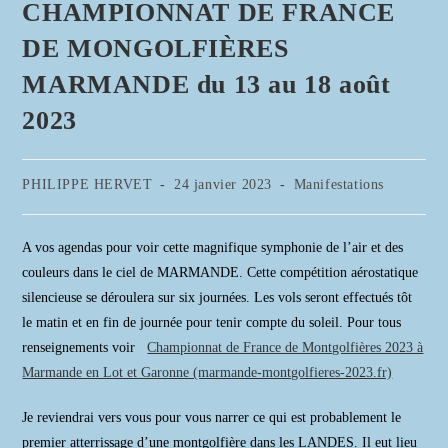
CHAMPIONNAT DE FRANCE
DE MONGOLFIÈRES
MARMANDE du 13 au 18 août
2023
Auteur/autrice
Publication
Post
PHILIPPE HERVET
24 janvier 2023
Manifestations
de
publiée :
category:
la
publication :
A vos agendas pour voir cette magnifique symphonie de l’air et des
couleurs dans le ciel de MARMANDE. Cette compétition aérostatique
silencieuse se déroulera sur six journées. Les vols seront effectués tôt
le matin et en fin de journée pour tenir compte du soleil. Pour tous
renseignements voir
Championnat de France de Montgolfières 2023 à
Marmande en Lot et Garonne (marmande-montgolfieres-2023.fr)
Je reviendrai vers vous pour vous narrer ce qui est probablement le
premier atterrissage d’une montgolfière dans les LANDES. Il eut lieu