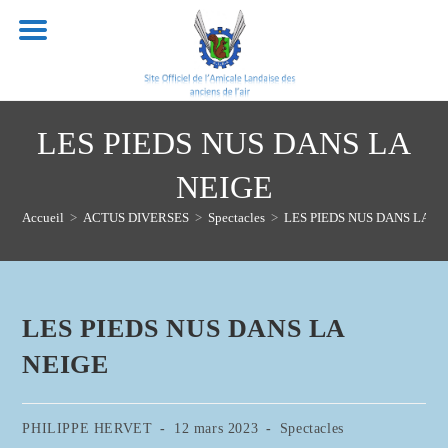
Skip
to
content
LES PIEDS NUS DANS LA
NEIGE
Accueil
>
ACTUS DIVERSES
>
Spectacles
>
LES PIEDS NUS DANS LA N
LES PIEDS NUS DANS LA
NEIGE
Auteur/autrice
Publication
Post
PHILIPPE HERVET
12 mars 2023
Spectacles
de
publiée :
category: