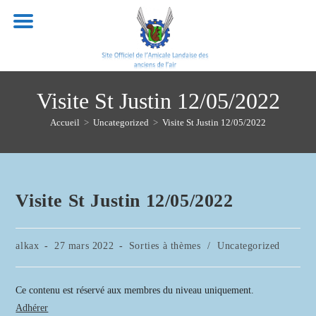
Skip
to
content
Visite St Justin 12/05/2022
Accueil
>
Uncategorized
>
Visite St Justin 12/05/2022
Visite St Justin 12/05/2022
Auteur/autrice
Publication
Post
alkax
27 mars 2022
Sorties à thèmes
/
Uncategorized
de
publiée :
category:
la
publication :
Ce contenu est réservé aux membres du niveau uniquement.
Adhérer