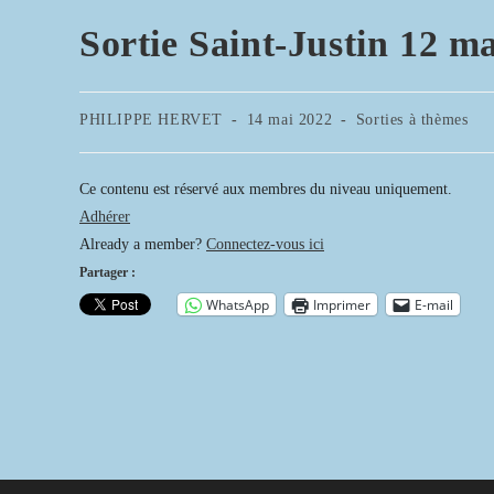
Sortie Saint-Justin 12 m
Auteur/autrice
Publication
Post
PHILIPPE HERVET
14 mai 2022
Sorties à thèmes
de
publiée :
category:
la
publication :
Ce contenu est réservé aux membres du niveau uniquement.
Adhérer
Already a member?
Connectez-vous ici
Partager :
WhatsApp
Imprimer
E-mail