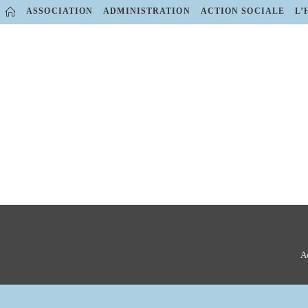
Skip
ASSOCIATION
ADMINISTRATION
ACTION SOCIALE
L’
to
content
A