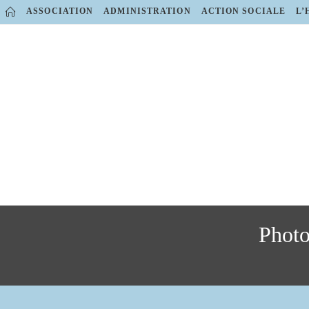
Skip
ASSOCIATION
ADMINISTRATION
ACTION SOCIALE
L’
to
content
Photo