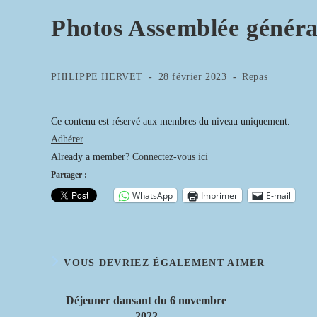
Photos Assemblée général
Auteur/autrice
Publication
Post
PHILIPPE HERVET
28 février 2023
Repas
de
publiée :
category:
la
publication :
Ce contenu est réservé aux membres du niveau uniquement.
Adhérer
Already a member?
Connectez-vous ici
Partager :
WhatsApp
Imprimer
E-mail
VOUS DEVRIEZ ÉGALEMENT AIMER
Déjeuner dansant du 6 novembre
2022