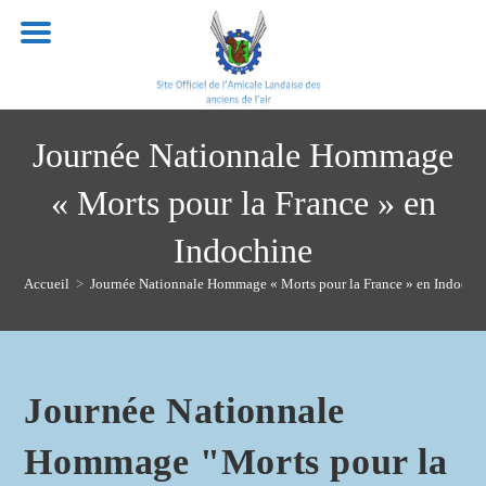
Skip
to
content
Journée Nationnale Hommage
« Morts pour la France » en
Indochine
Accueil
>
Journée Nationnale Hommage « Morts pour la France » en Indochi
Journée Nationnale
Hommage "Morts pour la