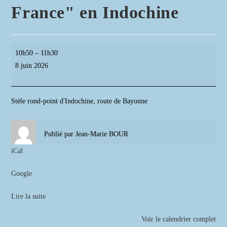
France" en Indochine
Journée
10h50
–
11h30
Nationnale
8 juin 2026
Hommage
"Morts
pour
Stèle rond-point d'Indochine, route de Bayonne
la
France"
Publié par
Jean-Marie BOUR
en
Indochine
iCal
Google
Lire la suite
Voir le calendrier complet