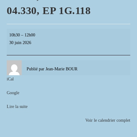
04.330, EP 1G.118
BA
10h30
–
12h00
118
30 juin 2026
-
Prise
de
Publié par
Jean-Marie BOUR
CDT
EC
iCal
01.030,
Google
ECC
Sol-
Lire la suite
Air
04.330,
Voir le calendrier complet
EP
1G.118