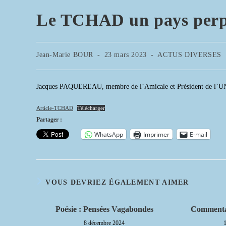
Le TCHAD un pays perpé
Auteur/autrice
Publication
Post
Jean-Marie BOUR
23 mars 2023
ACTUS DIVERSES
de
publiée :
category:
la
publication :
Jacques PAQUEREAU, membre de l’Amicale et Président de l’UNC L
Article-TCHAD
Télécharger
Partager :
WhatsApp
Imprimer
E-mail
VOUS DEVRIEZ ÉGALEMENT AIMER
Poésie : Pensées Vagabondes
Commenta
8 décembre 2024