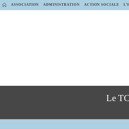
Skip
ASSOCIATION
ADMINISTRATION
ACTION SOCIALE
L’
to
content
Le TC