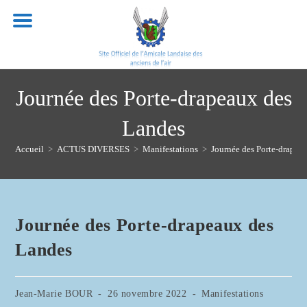
Skip
to
content
Journée des Porte-drapeaux des
Landes
Accueil
>
ACTUS DIVERSES
>
Manifestations
>
Journée des Porte-drapea
Journée des Porte-drapeaux des
Landes
Auteur/autrice
Publication
Post
Jean-Marie BOUR
26 novembre 2022
Manifestations
de
publiée :
category: