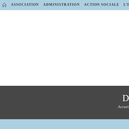
Skip
ASSOCIATION
ADMINISTRATION
ACTION SOCIALE
L’
to
content
D
Accuei