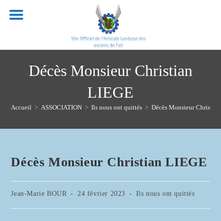
Skip
to
content
Décès Monsieur Christian
LIEGE
Accueil
>
ASSOCIATION
>
Ils nous ont quittés
>
Décès Monsieur Christia
Décès Monsieur Christian LIEGE
Auteur/autrice
Publication
Post
Jean-Marie BOUR
24 février 2023
Ils nous ont quittés
de
publiée :
category:
la