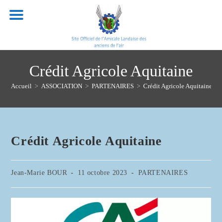
Skip
to
content
Crédit Agricole Aquitaine
Accueil
>
ASSOCIATION
>
PARTENAIRES
>
Crédit Agricole Aquitaine
Crédit Agricole Aquitaine
Auteur/autrice
Publication
Post
Jean-Marie BOUR
11 octobre 2023
PARTENAIRES
de
publiée :
category:
la
publication :