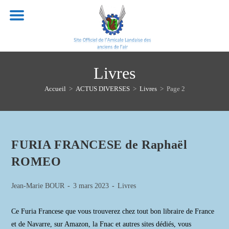
Skip
to
content
Livres
Accueil
>
ACTUS DIVERSES
>
Livres
>
Page 2
FURIA FRANCESE de Raphaël
ROMEO
Auteur/autrice
Publication
Post
Jean-Marie BOUR
3 mars 2023
Livres
de
publiée :
category:
la
Ce Furia Francese que vous trouverez chez tout bon libraire de France
publication :
et de Navarre, sur Amazon, la Fnac et autres sites dédiés, vous