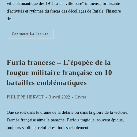
ville aéronautique dès 1911, à la "ville-base" immense, bruissante
d'activités et rythmée du fracas des décollages de Rafale, l'histoire
de…
MONT-
Continuer La Lecture
DE-
MARSAN,
HISTOIRE
DE
LA
BASE
Furia francese – L’épopée de la
AÉRIENNE
fougue militaire française en 10
batailles emblématiques
Auteur/autrice
Publication
Post
PHILIPPE HERVET
3 avril 2022
Livres
de
publiée :
category:
la
Que ce soit dans le drame de la défaite ou dans la gloire de la victoire,
publication :
l'armée française aime le panache. Parfois tragique, souvent épique,
toujours sublime, celui-ci est indissociablement…