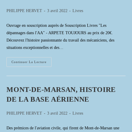
Auteur/autrice
Publication
Post
PHILIPPE HERVET
3 avril 2022
Livres
de
publiée :
category:
la
Ouvrage en souscription auprès de Souscription Livres "Les
publication :
dépannages dans l'AA" - ARPETE TOUJOURS au prix de 20€.
Découvrez l'histoire passionnante du travail des mécaniciens, des
situations exceptionnelles et des…
Les
Continuer La Lecture
Dépannages
Dans
L’Armée
De
L’Air
MONT-DE-MARSAN, HISTOIRE
DE LA BASE AÉRIENNE
Auteur/autrice
Publication
Post
PHILIPPE HERVET
3 avril 2022
Livres
de
publiée :
category:
la
Des prémices de l'aviation civile, qui firent de Mont-de-Marsan une
publication :