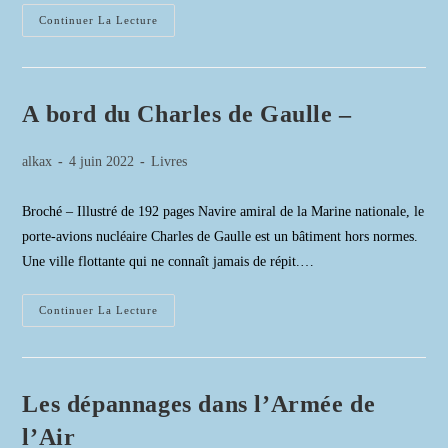
L’œil
Continuer La Lecture
De
La
Mangouste
Carnets
D’un
Observateur
A bord du Charles de Gaulle –
Sur
T-
6
Auteur/autrice
Publication
Post
En
alkax
4 juin 2022
Livres
Kabylie
de
publiée :
category:
la
Broché – Illustré de 192 pages Navire amiral de la Marine nationale, le
publication :
porte-avions nucléaire Charles de Gaulle est un bâtiment hors normes.
Une ville flottante qui ne connaît jamais de répit.…
A
Continuer La Lecture
Bord
Du
Charles
De
Gaulle
–
Les dépannages dans l’Armée de
l’Air