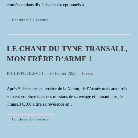
emmènera dans dix épisodes exceptionnels à…
FURIA
Continuer La Lecture
FRANCESE
De
Raphaël
ROMEO
LE CHANT DU TYNE TRANSALL,
MON FRÈRE D’ARME !
Auteur/autrice
Publication
Post
PHILIPPE HERVET
20 février 2023
Livres
de
publiée :
category:
la
Après 5 décennies au service de la Nation, de l'Armée mais aussi très
publication :
souvent employé dans des missions de sauvetage et humanitaire, le
Transall C160 a tiré sa révérence en…
LE
Continuer La Lecture
CHANT
DU
TYNE
TRANSALL,