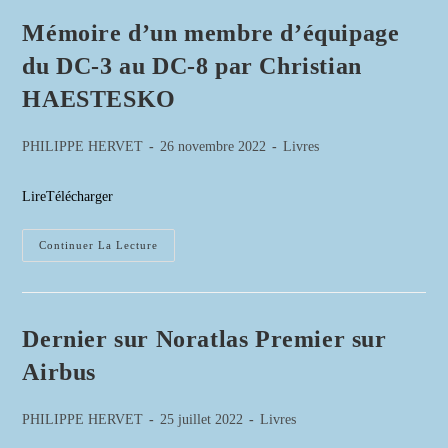
MON
FRÈRE
Mémoire d’un membre d’équipage
D’ARME
!
du DC-3 au DC-8 par Christian
HAESTESKO
Auteur/autrice
Publication
Post
PHILIPPE HERVET
26 novembre 2022
Livres
de
publiée :
category:
la
LireTélécharger
publication :
Mémoire
Continuer La Lecture
D’un
Membre
D’équipage
Du
DC-
3
Dernier sur Noratlas Premier sur
Au
DC-
Airbus
8
Par
Christian
HAESTESKO
Auteur/autrice
Publication
Post
PHILIPPE HERVET
25 juillet 2022
Livres
de
publiée :
category: