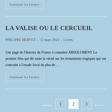
Furia
Continuer La Lecture
Francese
–
L’épopée
De
La
Fougue
LA VALISE OU LE CERCUEIL
Militaire
Française
En
Auteur/autrice
10
Publication
Post
PHILIPPE HERVET
12 mars 2022
Livres
Batailles
de
publiée :
category:
Emblématiques
la
Une page de l'histoire de France à connaitre ABSOLUMENT Le
publication :
premier film qui dit toute la vérité sur les évènements tragiques qui ont
contraint à l'exode forcé de plus de…
LA
Continuer La Lecture
VALISE
OU
LE
CERCUEIL
1
2
3
Go to the previous page
Aller à 