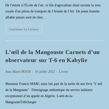
la
De l'entrée à l'École de l'air, ce fils d'agriculteur doué raconte la voix
publication :
royale d'un pilote de transport de l'Armée de l'Air. Du jeune homme
affable jamais sorti de chez…
Dernier
Continuer La Lecture
Sur
Noratlas
Premier
Sur
Airbus
L’œil de la Mangouste Carnets d’un
observateur sur T-6 en Kabylie
Auteur/autrice
Publication
Post
Jean-Marie BOUR
16 juillet 2022
Livres
de
publiée :
category:
la
Monsieur Francis MARC nous fait part de la sortie de son livre "L’œil
publication :
de la Mangouste". Témoignage authentique du service militaire
exceptionnel d’un appelé en Algérie. Loeil-de-la-
MangousteTélécharger