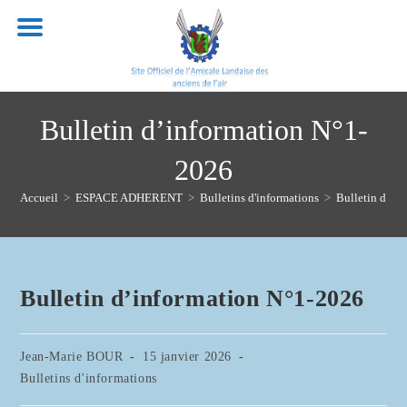
Skip
to
content
Bulletin d’information N°1-
2026
Accueil
>
ESPACE ADHERENT
>
Bulletins d'informations
>
Bulletin d’in
Bulletin d’information N°1-2026
Auteur/autrice
Publication
Jean-Marie BOUR
15 janvier 2026
de
publiée :
Post
Bulletins d'informations
la
category: