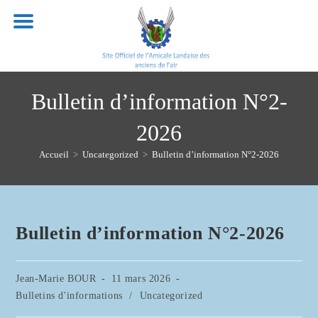
Skip
to
content
Bulletin d’information N°2-
2026
Accueil
>
Uncategorized
>
Bulletin d’information N°2-2026
Bulletin d’information N°2-2026
Auteur/autrice
Publication
Jean-Marie BOUR
11 mars 2026
de
publiée :
Post
Bulletins d'informations
/
Uncategorized
la
category: