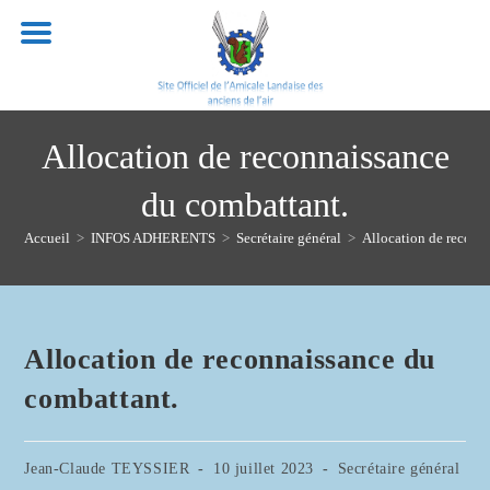
Skip
to
content
Allocation de reconnaissance
du combattant.
Accueil
>
INFOS ADHERENTS
>
Secrétaire général
>
Allocation de reconn
Allocation de reconnaissance du
combattant.
Auteur/autrice
Publication
Post
Jean-Claude TEYSSIER
10 juillet 2023
Secrétaire général
de
publiée :
category: