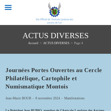
Skip
to
content
ACTUS DIVERSES
Accueil
>
ACTUS DIVERSES
>
Page 4
Journées Portes Ouvertes au Cercle
Philatélique, Cartophile et
Numismatique Montois
Auteur/autrice
Publication
Post
Jean-Marie BOUR
8 novembre 2024
Manifestations
de
publiée :
category:
la
Le Président Jean RUBIO, membre de l'Amicale Landaise des Anciens