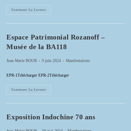
Visite
Continuer La Lecture
Du
Musée
De
La
Chalosse
Espace Patrimonial Rozanoff –
Musée de la BA118
Auteur/autrice
Publication
Post
Jean-Marie BOUR
9 juin 2024
Manifestations
de
publiée :
category:
la
EPR-1Télécharger EPR-2Télécharger
publication :
Espace
Continuer La Lecture
Patrimonial
Rozanoff
–
Musée
De
La
Exposition Indochine 70 ans
BA118
Auteur/autrice
Publication
Post
Jean-Marie BOUR
19 mai 2024
Manifestations