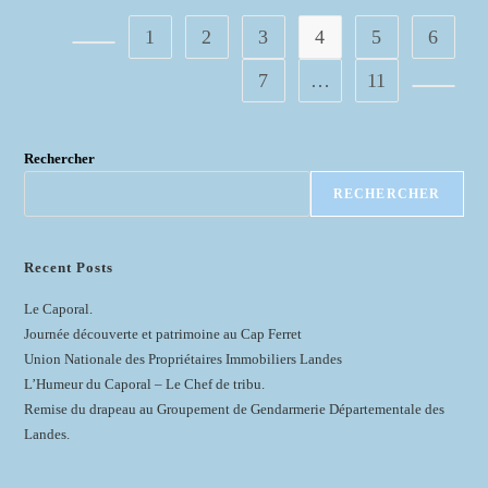
Patrick-
Charles
1
2
3
4
5
6
RENAUD
Go to the previous page
7
…
11
Aller à 
Rechercher
RECHERCHER
Recent Posts
Le Caporal.
Journée découverte et patrimoine au Cap Ferret
Union Nationale des Propriétaires Immobiliers Landes
L’Humeur du Caporal – Le Chef de tribu.
Remise du drapeau au Groupement de Gendarmerie Départementale des
Landes.