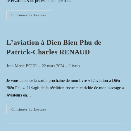
réservations sont prises en compte dans…
Voyage
Continuer La Lecture
Betharram
Et
Nay
L’aviation à Dien Bien Phu de
Patrick-Charles RENAUD
Auteur/autrice
Publication
Post
Jean-Marie BOUR
22 mars 2024
Livres
de
publiée :
category:
la
Je vous annonce la sortie prochaine de mon livre « L'aviation à Diên
publication :
Biên Phu ». Il s'agit de la réédition revue et enrichie de mon ouvrage «
Aviateurs en…
L’aviation
Continuer La Lecture
À
Dien
Bien
Phu
De