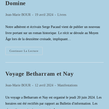
Domine
Constantin
Rozanoff
Auteur/autrice
Publication
Post
Jean-Marie BOUR
19 avril 2024
Livres
de
publiée :
category:
la
Notre adhérent et écrivain Serge Pacaud vient de publier un nouveau
publication :
livre portant sur un roman historique. Le récit se déroule au Moyen
Âge lors de la deuxième croisade, impliquant…
Le
Continuer La Lecture
Diable
Et
La
Templière
Da
Pacem
Voyage Betharram et Nay
Domine
Auteur/autrice
Publication
Post
Jean-Marie BOUR
12 avril 2024
Manifestations
de
publiée :
category:
la
Un voyage a Betharram et Nay est organisé le jeudi 20 juin 2024. Les
publication :
horaires ont été rectifiés par rapport au Bulletin d'information. Les