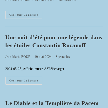
de
publiée :
category:
la
publication :
Exposition
Continuer La Lecture
Indochine
70
Ans
Une nuit d’été pour une légende dans
les étoiles Constantin Rozanoff
Auteur/autrice
Publication
Post
Jean-Marie BOUR
19 mai 2024
Spectacles
de
publiée :
category:
la
2024-05-25_Affiche-musee-A3Télécharger
publication :
Une
Continuer La Lecture
Nuit
D’été
Pour
Une
Légende
Dans
Le Diable et la Templière da Pacem
Les
Étoiles