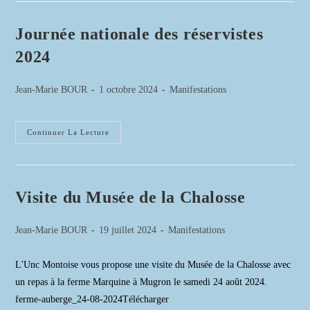
:
De
La
Journée nationale des réservistes
Seconde
Guerre
2024
Mondiale
À
La
Guerre
Auteur/autrice
Publication
Post
Jean-Marie BOUR
1 octobre 2024
Manifestations
D’Algérie
de
publiée :
category:
la
publication :
Journée
Continuer La Lecture
Nationale
Des
Réservistes
2024
Visite du Musée de la Chalosse
Auteur/autrice
Publication
Post
Jean-Marie BOUR
19 juillet 2024
Manifestations
de
publiée :
category:
la
L'Unc Montoise vous propose une visite du Musée de la Chalosse avec
publication :
un repas à la ferme Marquine à Mugron le samedi 24 août 2024.
ferme-auberge_24-08-2024Télécharger