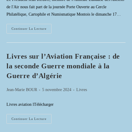
publication :
de l'Air nous fait part de la journée Porte Ouverte au Cercle
Philatélique, Cartophile et Numismatique Montois le dimanche 17…
Journées
Continuer La Lecture
Portes
Ouvertes
Au
Cercle
Philatélique,
Cartophile
Livres sur l’Aviation Française : de
Et
Numismatique
la seconde Guerre mondiale à la
Montois
Guerre d’Algérie
Auteur/autrice
Publication
Post
Jean-Marie BOUR
5 novembre 2024
Livres
de
publiée :
category:
la
Livres aviation lTélécharger
publication :
Livres
Continuer La Lecture
Sur
L’Aviation
Française