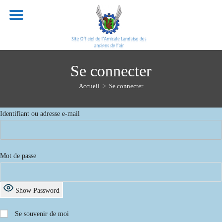
Skip
to
content
Se connecter
Accueil
>
Se connecter
Identifiant ou adresse e-mail
Mot de passe
Show Password
Se souvenir de moi