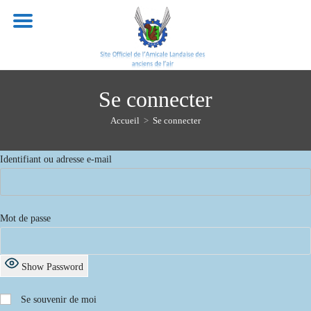
Skip
to
content
Se connecter
Accueil
>
Se connecter
Identifiant ou adresse e-mail
Mot de passe
Show Password
Se souvenir de moi